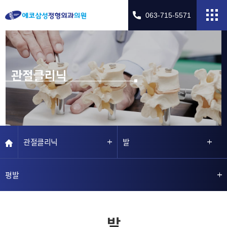
063-715-5571
관절클리닉
관절클리닉
발
평발
발