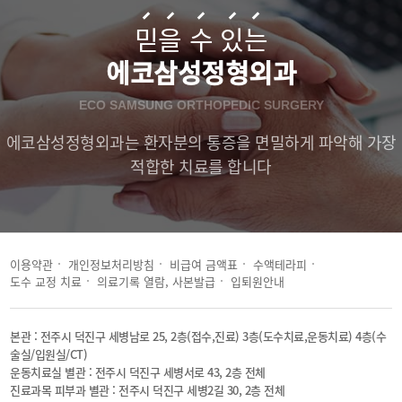
믿
을
수
있
는
에코삼성정형외과
ECO SAMSUNG ORTHOPEDIC SURGERY
에코삼성정형외과는 환자분의 통증을 면밀하게 파악해 가장
적합한 치료를 합니다
이용약관
개인정보처리방침
비급여 금액표
수액테라피
도수 교정 치료
의료기록 열람, 사본발급
입퇴원안내
본관 : 전주시 덕진구 세병남로 25, 2층(접수,진료) 3층(도수치료,운동치료) 4층(수
술실/입원실/CT)
운동치료실 별관 : 전주시 덕진구 세병서로 43, 2층 전체
진료과목 피부과 별관 : 전주시 덕진구 세병2길 30, 2층 전체