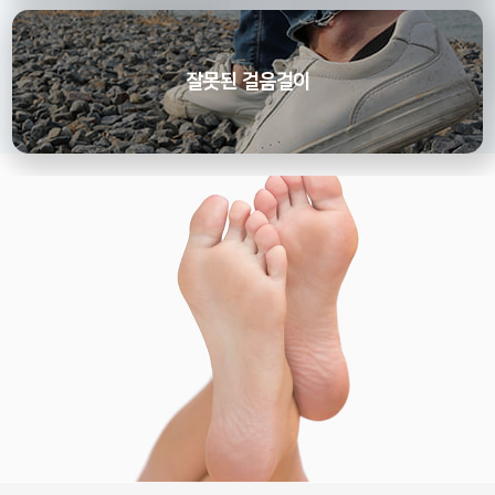
잘못된 걸음걸이