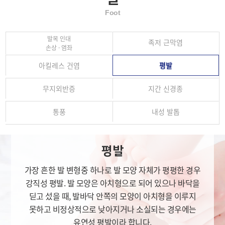
Foot
발목 인대
족저 근막염
손상 · 염좌
아킬레스 건염
평발
무지외반증
지간 신경종
통풍
내성 발톱
평발
가장 흔한 발 변형중 하나로 발 모양 자체가 평평한 경우
강직성 평발. 발 모양은 아치형으로 되어 있으나 바닥을
딛고 섰을 때, 발바닥 안쪽의 모양이 아치형을 이루지
못하고 비정상적으로 낮아지거나 소실되는 경우에는
유연성 평발이라 합니다.