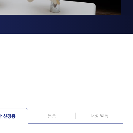
통풍
내성 발톱
간 신경종