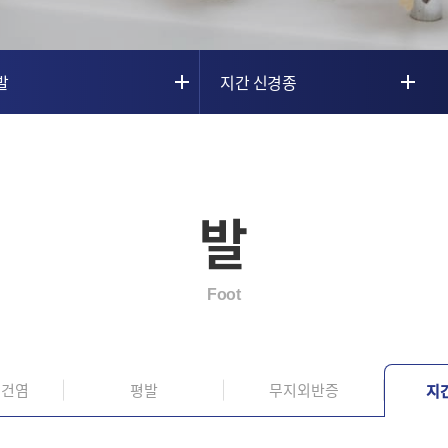
발
지간 신경종
발
Foot
 건염
평발
무지외반증
지