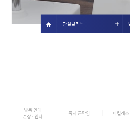
관절클리닉
발목 인대
족저 근막염
아킬레스
손상 · 염좌