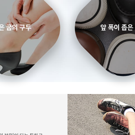
은 굽의 구두
앞 폭이 좁은