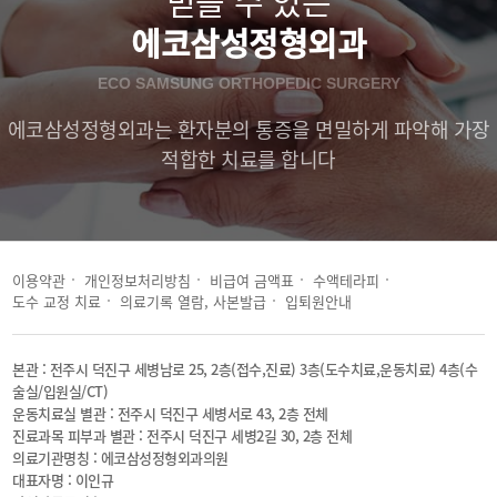
믿
을
수
있
는
에코삼성정형외과
ECO SAMSUNG ORTHOPEDIC SURGERY
에코삼성정형외과는 환자분의 통증을 면밀하게 파악해 가장
적합한 치료를 합니다
이용약관
개인정보처리방침
비급여 금액표
수액테라피
도수 교정 치료
의료기록 열람, 사본발급
입퇴원안내
본관 : 전주시 덕진구 세병남로 25, 2층(접수,진료) 3층(도수치료,운동치료) 4층(수
술실/입원실/CT)
운동치료실 별관 : 전주시 덕진구 세병서로 43, 2층 전체
진료과목 피부과 별관 : 전주시 덕진구 세병2길 30, 2층 전체
의료기관명칭 : 에코삼성정형외과의원
대표자명 : 이인규