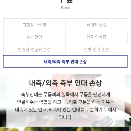
Knee
퇴행성 관절염
베이커 낭종
슬개건염
연골 연화증
반월상 연골판 손상
전방 인대 손상
내측/외측 측부 인대 손상
내측/외측 측부 인대 손상
측부인대는 무릎뼈의 옆쪽에서 무릎을 단단하게
연결해주는 역할을 하고 내, 외로 구분을 하는 이유는
내측에 있는 인대, 외측에 있는 인대를 구분하기 위해서
입니다.