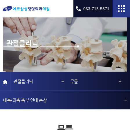
063-715-5571
관절클리닉
관절클리닉
무릎
내측/외측 측부 인대 손상
무릎